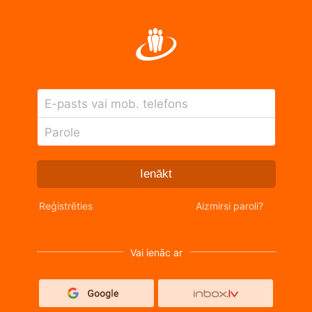
E-pasts vai mob. telefons
Parole
Ienākt
Reģistrēties
Aizmirsi paroli?
Vai ienāc ar