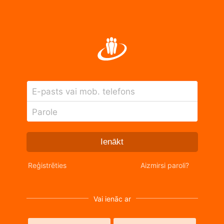
E-pasts vai mob. telefons
Parole
Ienākt
Reģistrēties
Aizmirsi paroli?
Vai ienāc ar