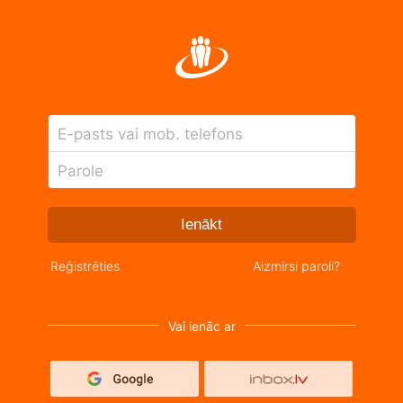
E-pasts vai mob. telefons
Parole
Ienākt
Reģistrēties
Aizmirsi paroli?
Vai ienāc ar