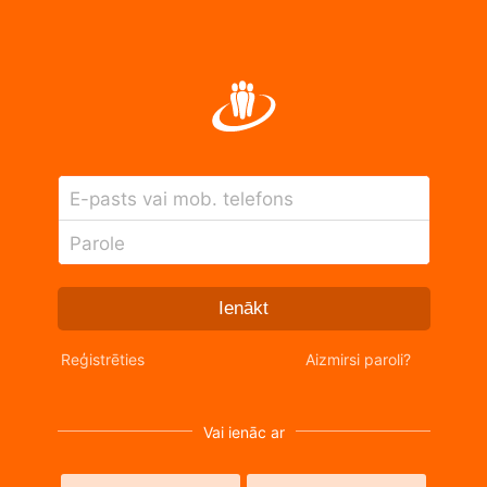
E-pasts vai mob. telefons
Parole
Ienākt
Reģistrēties
Aizmirsi paroli?
Vai ienāc ar